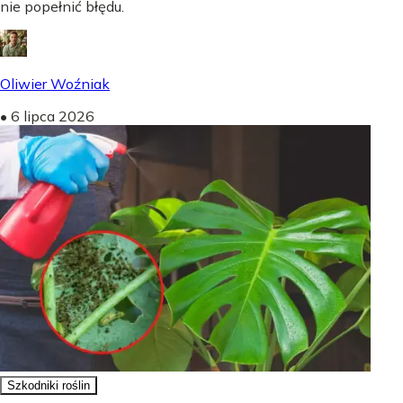
nie popełnić błędu.
Oliwier Woźniak
•
6 lipca 2026
Szkodniki roślin