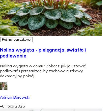
Rośliny doniczkowe
Nolina wygięta - pielęgnacja, światło i
podlewanie
Nolina wygięta w domu? Zobacz, jak ją ustawić,
podlewać i przesadzać, by zachowała zdrowy,
dekoracyjny pokrój.
Adrian Borowski
•
6 lipca 2026