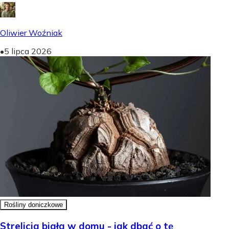
Oliwier Woźniak
•
5 lipca 2026
Rośliny doniczkowe
Strelicja biała w domu - jak dbać o tę