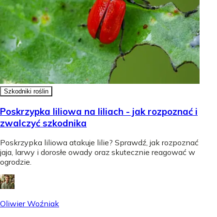
Szkodniki roślin
Poskrzypka liliowa na liliach - jak rozpoznać i
zwalczyć szkodnika
Poskrzypka liliowa atakuje lilie? Sprawdź, jak rozpoznać
jaja, larwy i dorosłe owady oraz skutecznie reagować w
ogrodzie.
Oliwier Woźniak