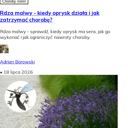
Choroby roślin
Rdza malwy - kiedy oprysk działa i jak
zatrzymać chorobę?
Rdza malwy - sprawdź, kiedy oprysk ma sens, jak go
wykonać i jak ograniczyć nawroty choroby.
Adrian Borowski
•
18 lipca 2026