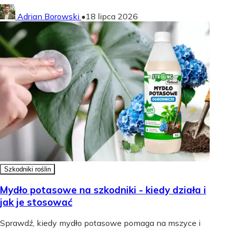
Adrian Borowski
•
18 lipca 2026
Szkodniki roślin
Mydło potasowe na szkodniki - kiedy działa i
jak je stosować
Sprawdź, kiedy mydło potasowe pomaga na mszyce i