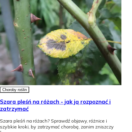
Choroby roślin
Szara pleśń na różach - jak ją rozpoznać i
zatrzymać
Szara pleśń na różach? Sprawdź objawy, różnice i
szybkie kroki, by zatrzymać chorobę, zanim zniszczy