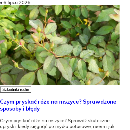
•
6 lipca 2026
Szkodniki roślin
Czym pryskać róże na mszyce? Sprawdzone
sposoby i błędy
Czym pryskać róże na mszyce? Sprawdź skuteczne
opryski, kiedy sięgnąć po mydło potasowe, neem i jak