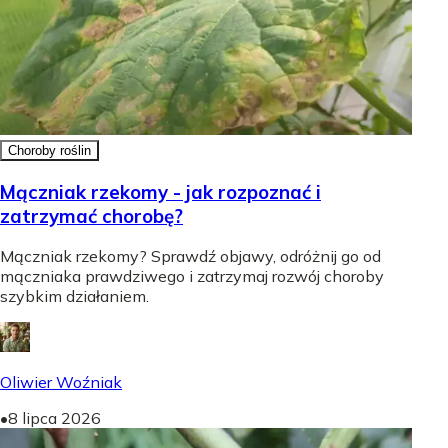
Choroby roślin
Mączniak rzekomy - jak rozpoznać i
zatrzymać chorobę?
Mączniak rzekomy? Sprawdź objawy, odróżnij go od
mączniaka prawdziwego i zatrzymaj rozwój choroby
szybkim działaniem.
Oliwier Woźniak
•
8 lipca 2026