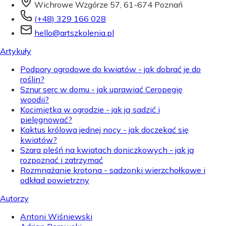
Wichrowe Wzgórze 57, 61-674 Poznań
(+48) 329 166 028
hello@artszkolenia.pl
Artykuły
Podpory ogrodowe do kwiatów - jak dobrać je do
roślin?
Sznur serc w domu - jak uprawiać Ceropegię
woodii?
Kocimiętka w ogrodzie - jak ją sadzić i
pielęgnować?
Kaktus królowa jednej nocy - jak doczekać się
kwiatów?
Szara pleśń na kwiatach doniczkowych - jak ją
rozpoznać i zatrzymać
Rozmnażanie krotona - sadzonki wierzchołkowe i
odkład powietrzny
Autorzy
Antoni Wiśniewski