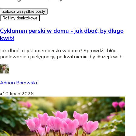
Zobacz wszystkie posty
Rośliny doniczkowe
Cyklamen perski w domu - jak dbać, by długo
kwitł
Jak dbać o cyklamen perski w domu? Sprawdź chłód,
podlewanie i pielęgnację po kwitnieniu, by dłużej kwitł.
Adrian Borowski
•
10 lipca 2026