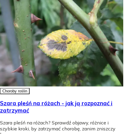
Choroby roślin
Szara pleśń na różach - jak ją rozpoznać i
zatrzymać
Szara pleśń na różach? Sprawdź objawy, różnice i
szybkie kroki, by zatrzymać chorobę, zanim zniszczy