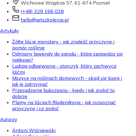
Wichrowe Wzgórze 57, 61-674 Poznań
(+48) 329 166 028
hello@artszkolenia.pl
Artykuły
Żółte liście monstery - jak znaleźć przyczynę i
pomóc roślinie
Odmiany lawendy do ogrodu - które sprawdzą się
najlepiej?
Ludizja odbarwiona - storczyk, który zachwyca
liśćmi
Mszyce na roślinach domowych - skąd się biorą i
jak je zatrzymać
Przesadzanie bukszpanu - kiedy i jak zrobić to
dobrze
Plamy na liściach filodendrona - jak rozpoznać
przyczynę i co zrobić
Autorzy
Antoni Wiśniewski