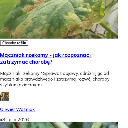
Choroby roślin
Mączniak rzekomy - jak rozpoznać i
zatrzymać chorobę?
Mączniak rzekomy? Sprawdź objawy, odróżnij go od
mączniaka prawdziwego i zatrzymaj rozwój choroby
szybkim działaniem.
Oliwier Woźniak
•
8 lipca 2026