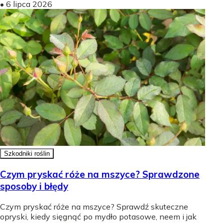
•
6 lipca 2026
Szkodniki roślin
Czym pryskać róże na mszyce? Sprawdzone
sposoby i błędy
Czym pryskać róże na mszyce? Sprawdź skuteczne
opryski, kiedy sięgnąć po mydło potasowe, neem i jak