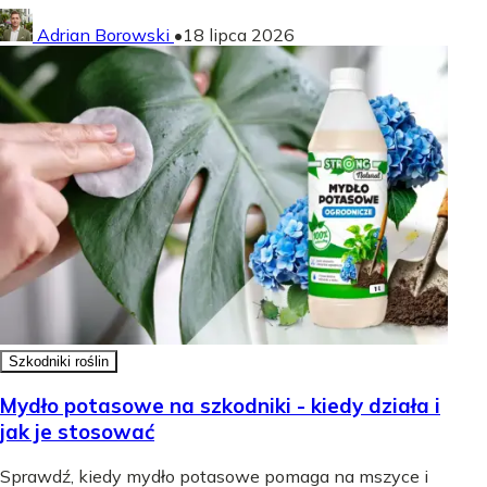
Adrian Borowski
•
18 lipca 2026
Szkodniki roślin
Mydło potasowe na szkodniki - kiedy działa i
jak je stosować
Sprawdź, kiedy mydło potasowe pomaga na mszyce i