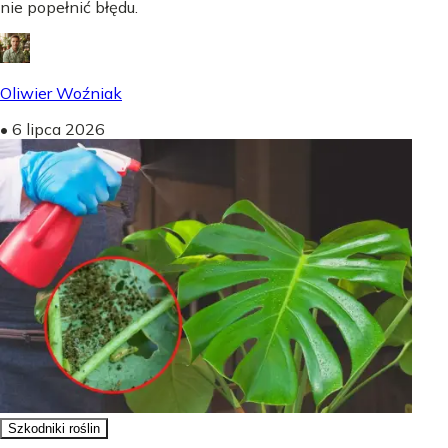
nie popełnić błędu.
Oliwier Woźniak
•
6 lipca 2026
Szkodniki roślin