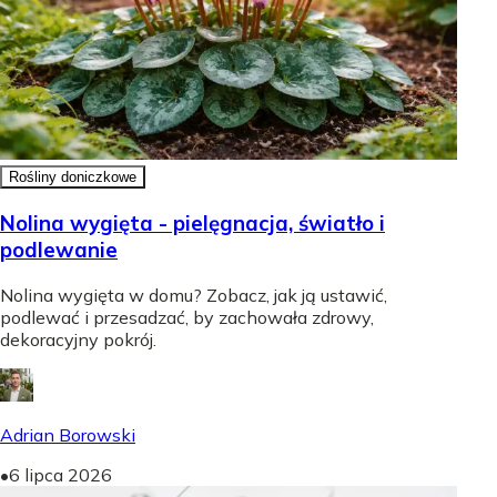
Rośliny doniczkowe
Nolina wygięta - pielęgnacja, światło i
podlewanie
Nolina wygięta w domu? Zobacz, jak ją ustawić,
podlewać i przesadzać, by zachowała zdrowy,
dekoracyjny pokrój.
Adrian Borowski
•
6 lipca 2026