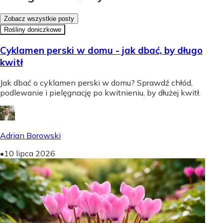
Zobacz wszystkie posty
Rośliny doniczkowe
Cyklamen perski w domu - jak dbać, by długo
kwitł
Jak dbać o cyklamen perski w domu? Sprawdź chłód,
podlewanie i pielęgnację po kwitnieniu, by dłużej kwitł.
Adrian Borowski
•
10 lipca 2026