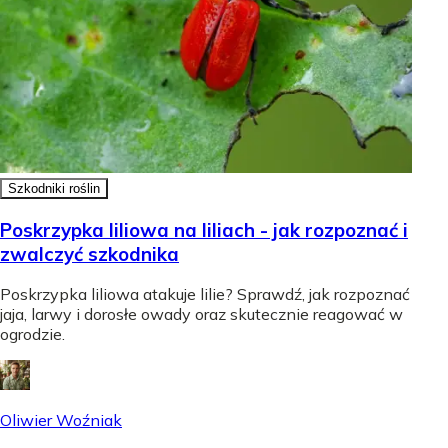
Szkodniki roślin
Poskrzypka liliowa na liliach - jak rozpoznać i
zwalczyć szkodnika
Poskrzypka liliowa atakuje lilie? Sprawdź, jak rozpoznać
jaja, larwy i dorosłe owady oraz skutecznie reagować w
ogrodzie.
Oliwier Woźniak