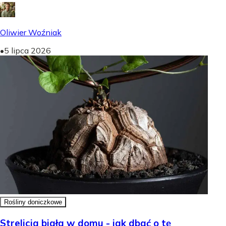
Oliwier Woźniak
•
5 lipca 2026
Rośliny doniczkowe
Strelicja biała w domu - jak dbać o tę