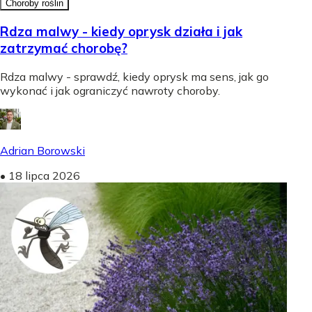
Choroby roślin
Rdza malwy - kiedy oprysk działa i jak
zatrzymać chorobę?
Rdza malwy - sprawdź, kiedy oprysk ma sens, jak go
wykonać i jak ograniczyć nawroty choroby.
Adrian Borowski
•
18 lipca 2026