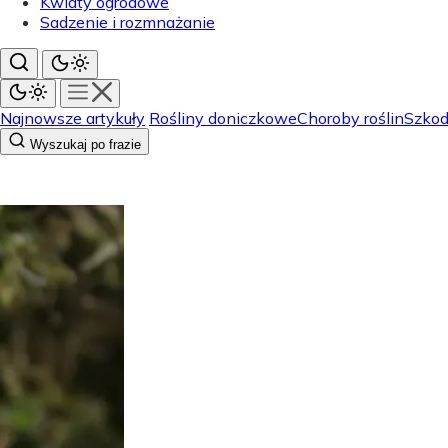
Kwiaty ogrodowe
Sadzenie i rozmnażanie
Najnowsze artykuły
Rośliny doniczkowe
Choroby roślin
Szkodn
Wyszukaj po frazie