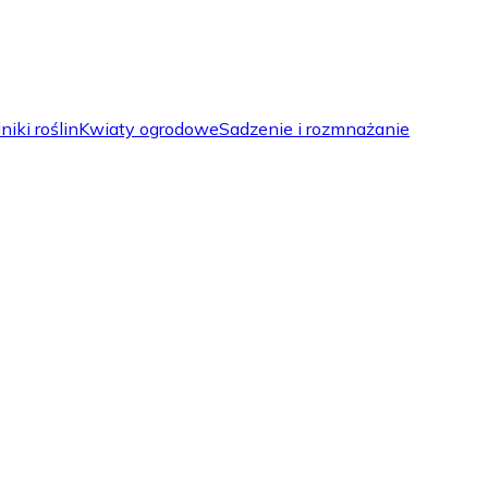
iki roślin
Kwiaty ogrodowe
Sadzenie i rozmnażanie