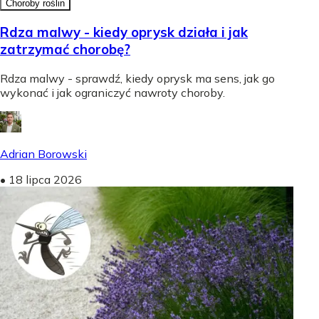
Choroby roślin
Rdza malwy - kiedy oprysk działa i jak
zatrzymać chorobę?
Rdza malwy - sprawdź, kiedy oprysk ma sens, jak go
wykonać i jak ograniczyć nawroty choroby.
Adrian Borowski
•
18 lipca 2026