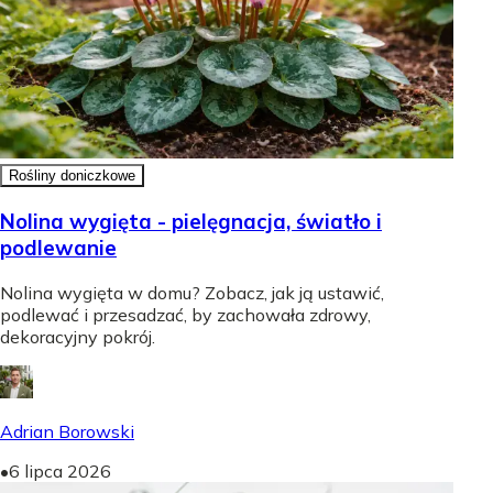
Rośliny doniczkowe
Nolina wygięta - pielęgnacja, światło i
podlewanie
Nolina wygięta w domu? Zobacz, jak ją ustawić,
podlewać i przesadzać, by zachowała zdrowy,
dekoracyjny pokrój.
Adrian Borowski
•
6 lipca 2026