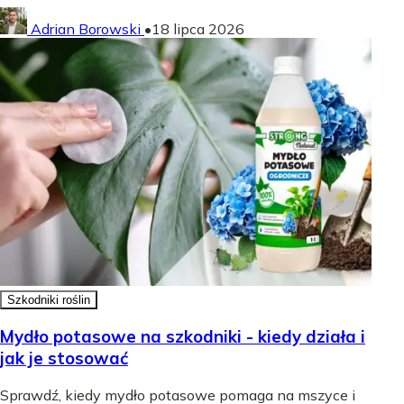
Adrian Borowski
•
18 lipca 2026
Szkodniki roślin
Mydło potasowe na szkodniki - kiedy działa i
jak je stosować
Sprawdź, kiedy mydło potasowe pomaga na mszyce i