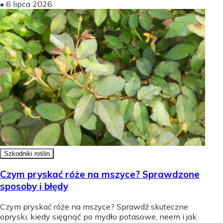
•
6 lipca 2026
Szkodniki roślin
Czym pryskać róże na mszyce? Sprawdzone
sposoby i błędy
Czym pryskać róże na mszyce? Sprawdź skuteczne
opryski, kiedy sięgnąć po mydło potasowe, neem i jak