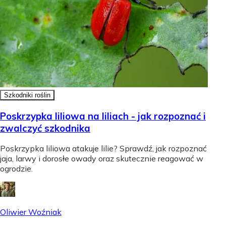
Szkodniki roślin
Poskrzypka liliowa na liliach - jak rozpoznać i
zwalczyć szkodnika
Poskrzypka liliowa atakuje lilie? Sprawdź, jak rozpoznać
jaja, larwy i dorosłe owady oraz skutecznie reagować w
ogrodzie.
Oliwier Woźniak