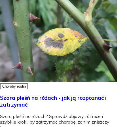
Choroby roślin
Szara pleśń na różach - jak ją rozpoznać i
zatrzymać
Szara pleśń na różach? Sprawdź objawy, różnice i
szybkie kroki, by zatrzymać chorobę, zanim zniszczy