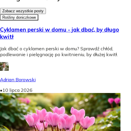
Zobacz wszystkie posty
Rośliny doniczkowe
Cyklamen perski w domu - jak dbać, by długo
kwitł
Jak dbać o cyklamen perski w domu? Sprawdź chłód,
podlewanie i pielęgnację po kwitnieniu, by dłużej kwitł.
Adrian Borowski
•
10 lipca 2026