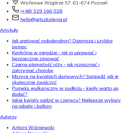
Wichrowe Wzgórze 57, 61-674 Poznań
(+48) 329 166 028
hello@artszkolenia.pl
Artykuły
Jak uratować rododendron? Diagnoza i szybka
pomoc
Kordylina w ogrodzie - jak ją uprawiać i
bezpiecznie zimować
Czarna plamistość róży - jak rozpoznać i
zatrzymać chorobę
Mszyce na kwiatach domowych? Sprawdź, jak je
skutecznie zwalczyć
Pumeks wulkaniczny w podłożu - kiedy warto go
dodać?
Jakie kwiaty sadzić w czerwcu? Najlepsze wybory
na rabatę i balkon
Autorzy
Antoni Wiśniewski