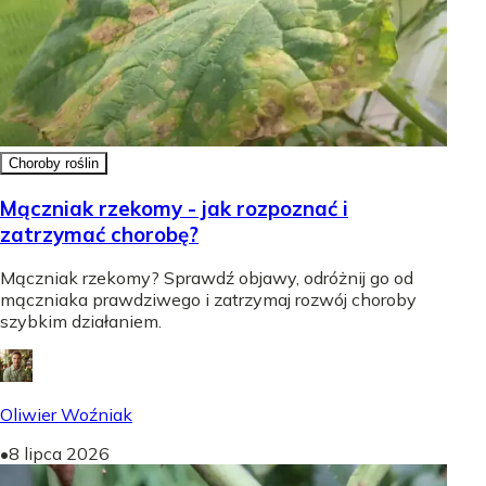
Choroby roślin
Mączniak rzekomy - jak rozpoznać i
zatrzymać chorobę?
Mączniak rzekomy? Sprawdź objawy, odróżnij go od
mączniaka prawdziwego i zatrzymaj rozwój choroby
szybkim działaniem.
Oliwier Woźniak
•
8 lipca 2026