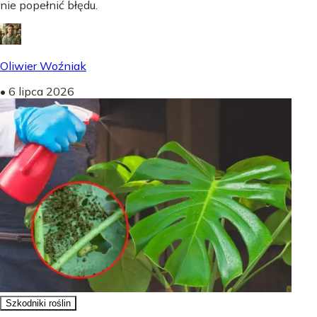
nie popełnić błędu.
Oliwier Woźniak
•
6 lipca 2026
Szkodniki roślin