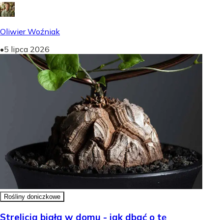
Oliwier Woźniak
•
5 lipca 2026
Rośliny doniczkowe
Strelicja biała w domu - jak dbać o tę