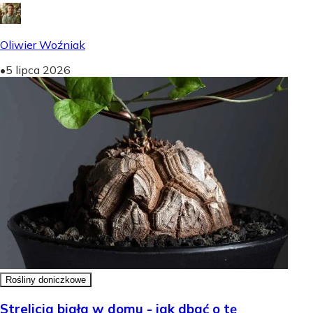
Oliwier Woźniak
•
5 lipca 2026
Rośliny doniczkowe
Strelicja biała w domu - jak dbać o tę