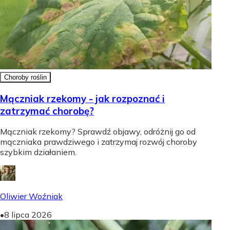
Choroby roślin
Mączniak rzekomy - jak rozpoznać i
zatrzymać chorobę?
Mączniak rzekomy? Sprawdź objawy, odróżnij go od
mączniaka prawdziwego i zatrzymaj rozwój choroby
szybkim działaniem.
Oliwier Woźniak
•
8 lipca 2026