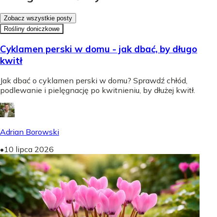
Zobacz wszystkie posty
Rośliny doniczkowe
Cyklamen perski w domu - jak dbać, by długo
kwitł
Jak dbać o cyklamen perski w domu? Sprawdź chłód,
podlewanie i pielęgnację po kwitnieniu, by dłużej kwitł.
Adrian Borowski
•
10 lipca 2026