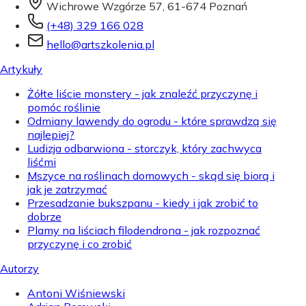
Wichrowe Wzgórze 57, 61-674 Poznań
(+48) 329 166 028
hello@artszkolenia.pl
Artykuły
Żółte liście monstery - jak znaleźć przyczynę i
pomóc roślinie
Odmiany lawendy do ogrodu - które sprawdzą się
najlepiej?
Ludizja odbarwiona - storczyk, który zachwyca
liśćmi
Mszyce na roślinach domowych - skąd się biorą i
jak je zatrzymać
Przesadzanie bukszpanu - kiedy i jak zrobić to
dobrze
Plamy na liściach filodendrona - jak rozpoznać
przyczynę i co zrobić
Autorzy
Antoni Wiśniewski