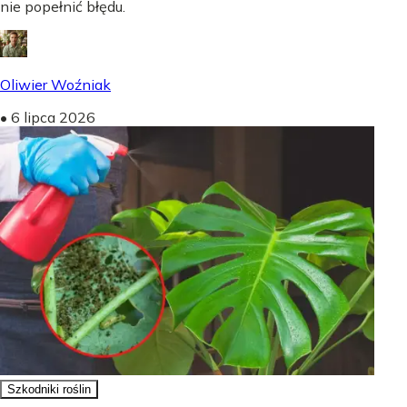
nie popełnić błędu.
Oliwier Woźniak
•
6 lipca 2026
Szkodniki roślin