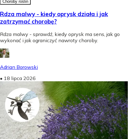
Choroby roślin
Rdza malwy - kiedy oprysk działa i jak
zatrzymać chorobę?
Rdza malwy - sprawdź, kiedy oprysk ma sens, jak go
wykonać i jak ograniczyć nawroty choroby.
Adrian Borowski
•
18 lipca 2026