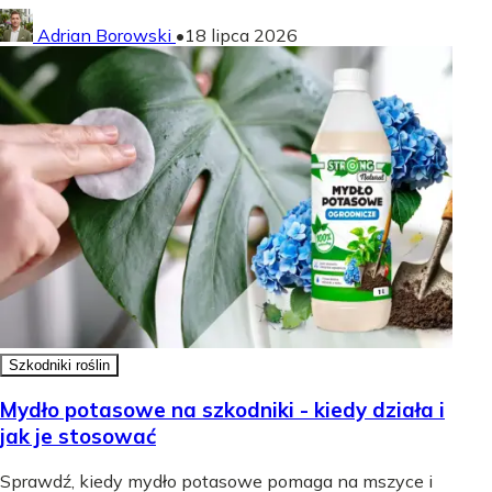
Adrian Borowski
•
18 lipca 2026
Szkodniki roślin
Mydło potasowe na szkodniki - kiedy działa i
jak je stosować
Sprawdź, kiedy mydło potasowe pomaga na mszyce i