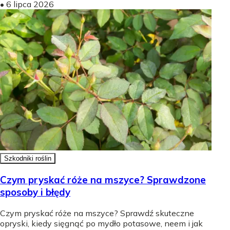
•
6 lipca 2026
Szkodniki roślin
Czym pryskać róże na mszyce? Sprawdzone
sposoby i błędy
Czym pryskać róże na mszyce? Sprawdź skuteczne
opryski, kiedy sięgnąć po mydło potasowe, neem i jak