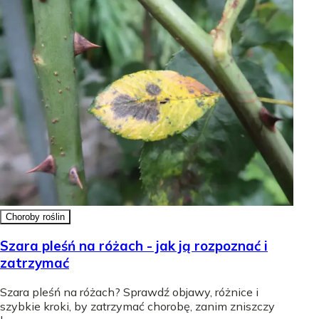
Choroby roślin
Szara pleśń na różach - jak ją rozpoznać i
zatrzymać
Szara pleśń na różach? Sprawdź objawy, różnice i
szybkie kroki, by zatrzymać chorobę, zanim zniszczy