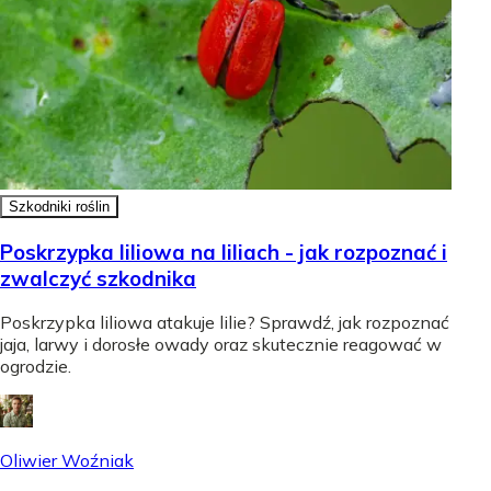
Szkodniki roślin
Poskrzypka liliowa na liliach - jak rozpoznać i
zwalczyć szkodnika
Poskrzypka liliowa atakuje lilie? Sprawdź, jak rozpoznać
jaja, larwy i dorosłe owady oraz skutecznie reagować w
ogrodzie.
Oliwier Woźniak