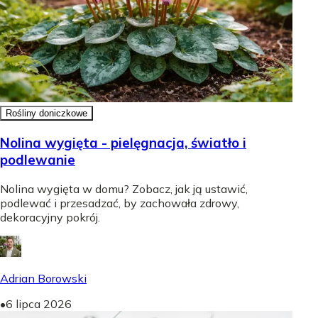
Rośliny doniczkowe
Nolina wygięta - pielęgnacja, światło i
podlewanie
Nolina wygięta w domu? Zobacz, jak ją ustawić,
podlewać i przesadzać, by zachowała zdrowy,
dekoracyjny pokrój.
Adrian Borowski
•
6 lipca 2026