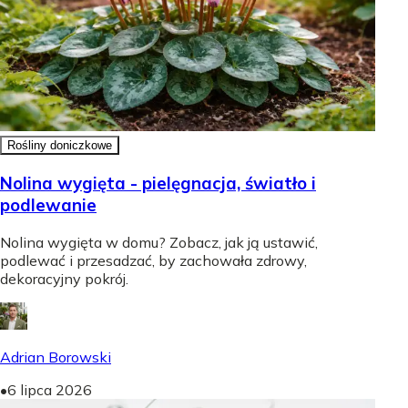
Rośliny doniczkowe
Nolina wygięta - pielęgnacja, światło i
podlewanie
Nolina wygięta w domu? Zobacz, jak ją ustawić,
podlewać i przesadzać, by zachowała zdrowy,
dekoracyjny pokrój.
Adrian Borowski
•
6 lipca 2026