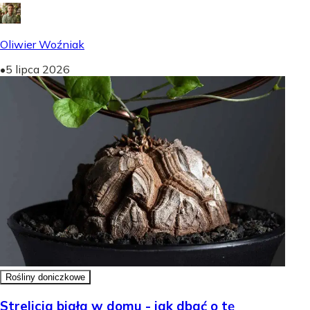
Oliwier Woźniak
•
5 lipca 2026
Rośliny doniczkowe
Strelicja biała w domu - jak dbać o tę