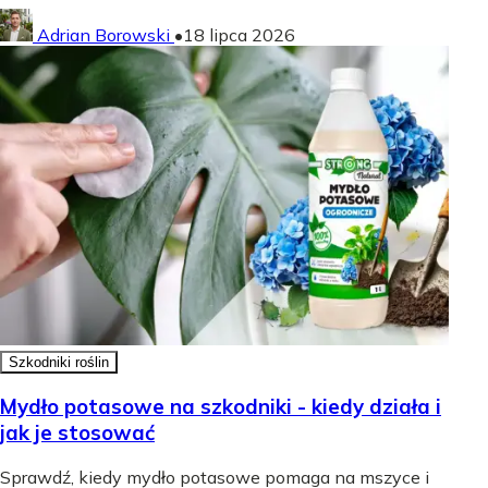
Adrian Borowski
•
18 lipca 2026
Szkodniki roślin
Mydło potasowe na szkodniki - kiedy działa i
jak je stosować
Sprawdź, kiedy mydło potasowe pomaga na mszyce i