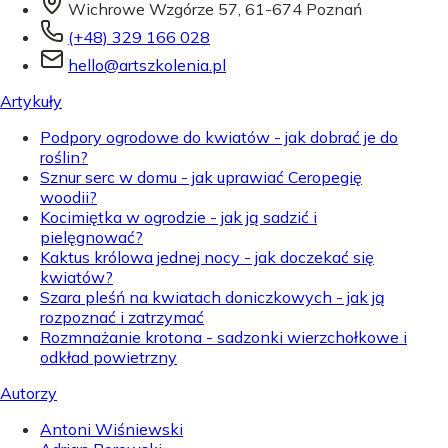
Wichrowe Wzgórze 57, 61-674 Poznań
(+48) 329 166 028
hello@artszkolenia.pl
Artykuły
Podpory ogrodowe do kwiatów - jak dobrać je do
roślin?
Sznur serc w domu - jak uprawiać Ceropegię
woodii?
Kocimiętka w ogrodzie - jak ją sadzić i
pielęgnować?
Kaktus królowa jednej nocy - jak doczekać się
kwiatów?
Szara pleśń na kwiatach doniczkowych - jak ją
rozpoznać i zatrzymać
Rozmnażanie krotona - sadzonki wierzchołkowe i
odkład powietrzny
Autorzy
Antoni Wiśniewski