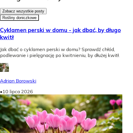
Zobacz wszystkie posty
Rośliny doniczkowe
Cyklamen perski w domu - jak dbać, by długo
kwitł
Jak dbać o cyklamen perski w domu? Sprawdź chłód,
podlewanie i pielęgnację po kwitnieniu, by dłużej kwitł.
Adrian Borowski
•
10 lipca 2026