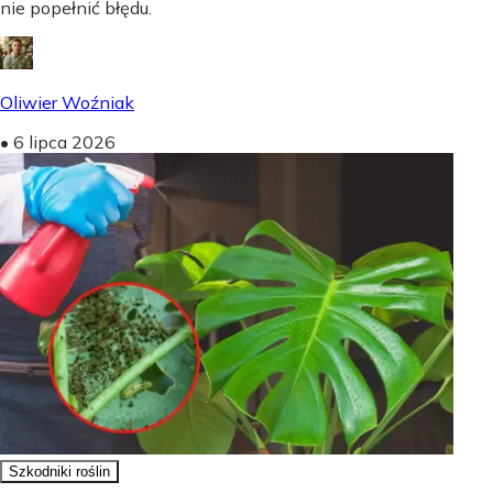
nie popełnić błędu.
Oliwier Woźniak
•
6 lipca 2026
Szkodniki roślin