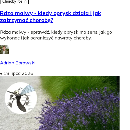
Choroby roślin
Rdza malwy - kiedy oprysk działa i jak
zatrzymać chorobę?
Rdza malwy - sprawdź, kiedy oprysk ma sens, jak go
wykonać i jak ograniczyć nawroty choroby.
Adrian Borowski
•
18 lipca 2026