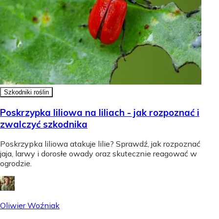
Szkodniki roślin
Poskrzypka liliowa na liliach - jak rozpoznać i
zwalczyć szkodnika
Poskrzypka liliowa atakuje lilie? Sprawdź, jak rozpoznać
jaja, larwy i dorosłe owady oraz skutecznie reagować w
ogrodzie.
Oliwier Woźniak