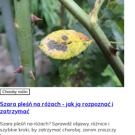
Choroby roślin
Szara pleśń na różach - jak ją rozpoznać i
zatrzymać
Szara pleśń na różach? Sprawdź objawy, różnice i
szybkie kroki, by zatrzymać chorobę, zanim zniszczy