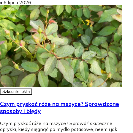
•
6 lipca 2026
Szkodniki roślin
Czym pryskać róże na mszyce? Sprawdzone
sposoby i błędy
Czym pryskać róże na mszyce? Sprawdź skuteczne
opryski, kiedy sięgnąć po mydło potasowe, neem i jak