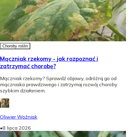
Choroby roślin
Mączniak rzekomy - jak rozpoznać i
zatrzymać chorobę?
Mączniak rzekomy? Sprawdź objawy, odróżnij go od
mączniaka prawdziwego i zatrzymaj rozwój choroby
szybkim działaniem.
Oliwier Woźniak
•
8 lipca 2026