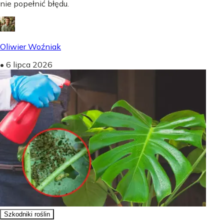
nie popełnić błędu.
Oliwier Woźniak
•
6 lipca 2026
Szkodniki roślin