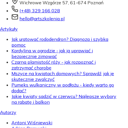
Wichrowe Wzgórze 57, 61-674 Poznań
(+48) 329 166 028
hello@artszkolenia.pl
Artykuły
Jak uratować rododendron? Diagnoza i szybka
pomoc
Kordylina w ogrodzie - jak ją uprawiać i
bezpiecznie zimować
Czarna plamistość róży - jak rozpoznać i
zatrzymać chorobę
Mszyce na kwiatach domowych? Sprawdź, jak je
skutecznie zwalczyć
Pumeks wulkaniczny w podłożu - kiedy warto go
dodać?
Jakie kwiaty sadzić w czerwcu? Najlepsze wybory
na rabatę i balkon
Autorzy
Antoni Wiśniewski