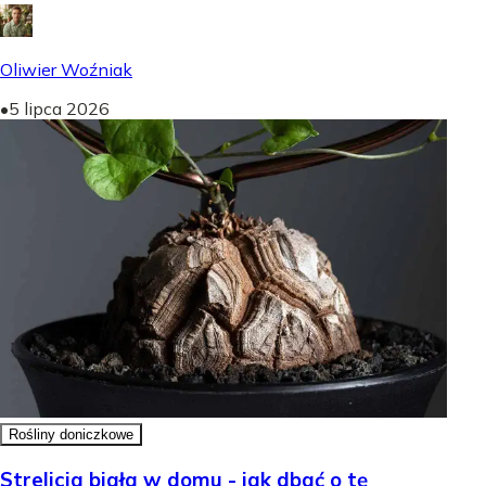
Oliwier Woźniak
•
5 lipca 2026
Rośliny doniczkowe
Strelicja biała w domu - jak dbać o tę