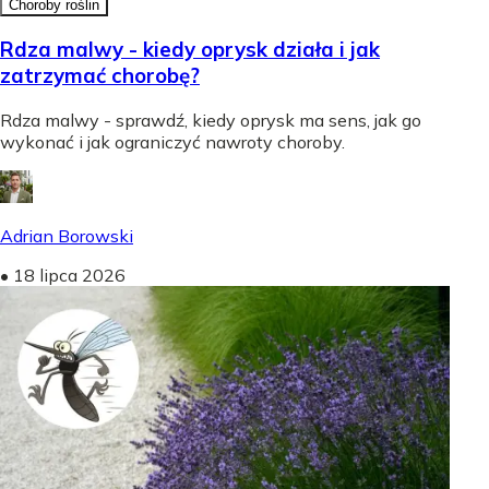
Choroby roślin
Rdza malwy - kiedy oprysk działa i jak
zatrzymać chorobę?
Rdza malwy - sprawdź, kiedy oprysk ma sens, jak go
wykonać i jak ograniczyć nawroty choroby.
Adrian Borowski
•
18 lipca 2026