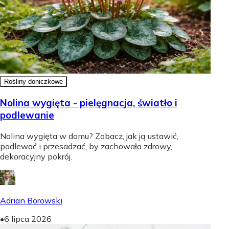
Rośliny doniczkowe
Nolina wygięta - pielęgnacja, światło i
podlewanie
Nolina wygięta w domu? Zobacz, jak ją ustawić,
podlewać i przesadzać, by zachowała zdrowy,
dekoracyjny pokrój.
Adrian Borowski
•
6 lipca 2026