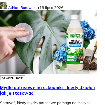
Adrian Borowski
•
18 lipca 2026
Szkodniki roślin
Mydło potasowe na szkodniki - kiedy działa i
jak je stosować
Sprawdź, kiedy mydło potasowe pomaga na mszyce i