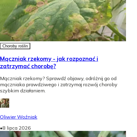
Choroby roślin
Mączniak rzekomy - jak rozpoznać i
zatrzymać chorobę?
Mączniak rzekomy? Sprawdź objawy, odróżnij go od
mączniaka prawdziwego i zatrzymaj rozwój choroby
szybkim działaniem.
Oliwier Woźniak
•
8 lipca 2026