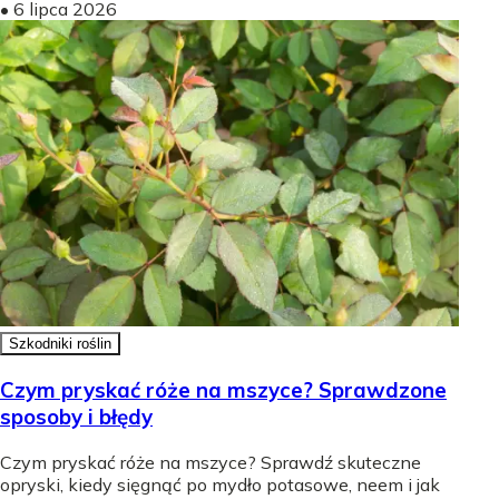
•
6 lipca 2026
Szkodniki roślin
Czym pryskać róże na mszyce? Sprawdzone
sposoby i błędy
Czym pryskać róże na mszyce? Sprawdź skuteczne
opryski, kiedy sięgnąć po mydło potasowe, neem i jak