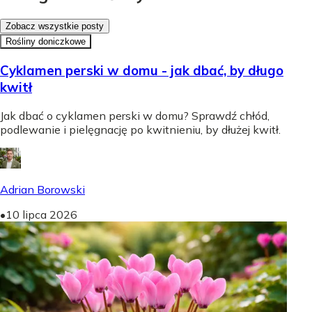
Zobacz wszystkie posty
Rośliny doniczkowe
Cyklamen perski w domu - jak dbać, by długo
kwitł
Jak dbać o cyklamen perski w domu? Sprawdź chłód,
podlewanie i pielęgnację po kwitnieniu, by dłużej kwitł.
Adrian Borowski
•
10 lipca 2026