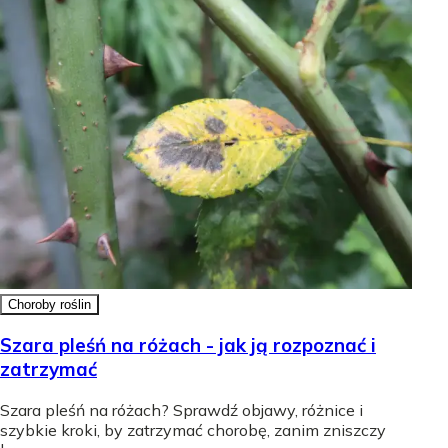
Choroby roślin
Szara pleśń na różach - jak ją rozpoznać i
zatrzymać
Szara pleśń na różach? Sprawdź objawy, różnice i
szybkie kroki, by zatrzymać chorobę, zanim zniszczy