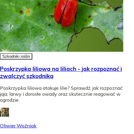
Szkodniki roślin
Poskrzypka liliowa na liliach - jak rozpoznać i
zwalczyć szkodnika
Poskrzypka liliowa atakuje lilie? Sprawdź, jak rozpoznać
jaja, larwy i dorosłe owady oraz skutecznie reagować w
ogrodzie.
Oliwier Woźniak